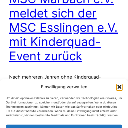
meldet sich der
MSC Esslingen e.V.
mit Kinderquad-
Event zurück
Nach mehreren Jahren ohne Kinderquad-
Aktionen war der MSC Esslingen e.V. (MSCE e.V.)
Einwilligung verwalten
erstmals wieder mit seinen beliebten Quads im
Einsatz – und das mit großem Erfolg: Auf
Um dir ein optimales Erlebnis zu bieten, verwenden wir Technologien wie Cookies, um
Geräteinformationen zu speichern und/oder darauf zuzugreifen. Wenn du diesen
Einladung des MSC Marbach e.V. nahmen wir an
Technologien zustimmst, können wir Daten wie das Surfverhalten oder eindeutige
IDs auf dieser Website verarbeiten. Wenn du deine Einwillligung nicht erteilst oder
der 44. Marbacher Auto‑ und Freizeitmesse 2025
zurückziehst, können bestimmte Merkmale und Funktionen beeinträchtigt werden.
– am 26. & 27. April teil und boten den kleinen