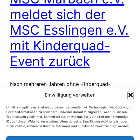
meldet sich der
MSC Esslingen e.V.
mit Kinderquad-
Event zurück
Nach mehreren Jahren ohne Kinderquad-
Aktionen war der MSC Esslingen e.V. (MSCE e.V.)
Einwilligung verwalten
erstmals wieder mit seinen beliebten Quads im
Einsatz – und das mit großem Erfolg: Auf
Um dir ein optimales Erlebnis zu bieten, verwenden wir Technologien wie Cookies, um
Geräteinformationen zu speichern und/oder darauf zuzugreifen. Wenn du diesen
Einladung des MSC Marbach e.V. nahmen wir an
Technologien zustimmst, können wir Daten wie das Surfverhalten oder eindeutige
IDs auf dieser Website verarbeiten. Wenn du deine Einwillligung nicht erteilst oder
der 44. Marbacher Auto‑ und Freizeitmesse 2025
zurückziehst, können bestimmte Merkmale und Funktionen beeinträchtigt werden.
– am 26. & 27. April teil und boten den kleinen